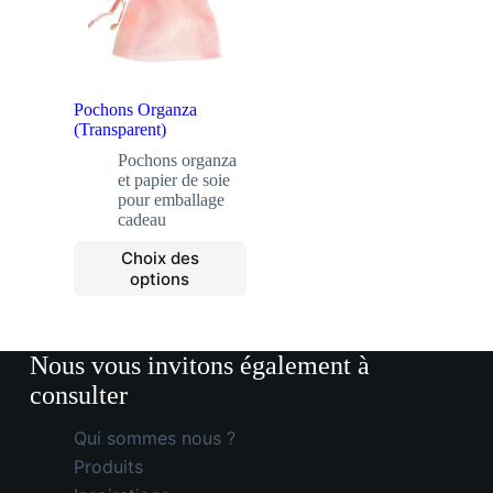
Pochons Organza
(Transparent)
Pochons organza
et papier de soie
pour emballage
cadeau
Ce
Choix des
produit
options
a
plusieurs
variations.
Les
options
peuvent
être
choisies
Qui sommes nous ?
sur
Produits
la
page