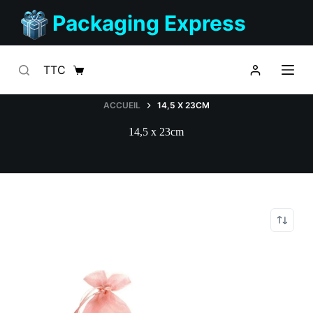
Passer
Packaging Express
au
contenu
TTC
Panier
d’achat
ACCUEIL
14,5 X 23CM
14,5 x 23cm