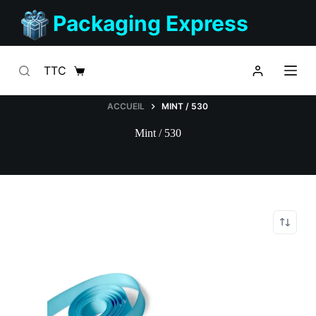
Passer
Packaging Express
au
contenu
TTC
Panier
d’achat
ACCUEIL
MINT / 530
Mint / 530