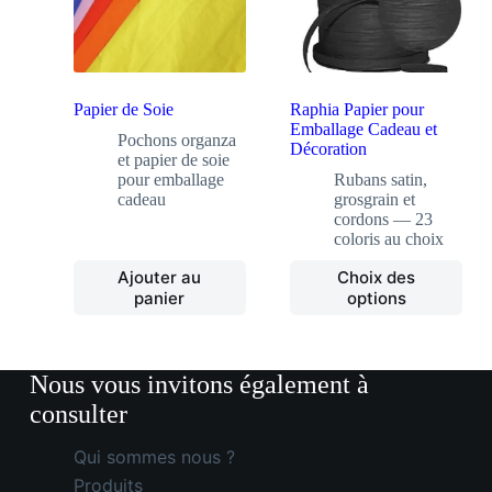
Papier de Soie
Raphia Papier pour
Emballage Cadeau et
Pochons organza
Décoration
et papier de soie
pour emballage
Rubans satin,
cadeau
grosgrain et
cordons — 23
coloris au choix
Ce
Ajouter au
Choix des
produit
panier
options
a
plusieurs
variations.
Les
options
peuvent
être
choisies
Qui sommes nous ?
sur
Produits
la