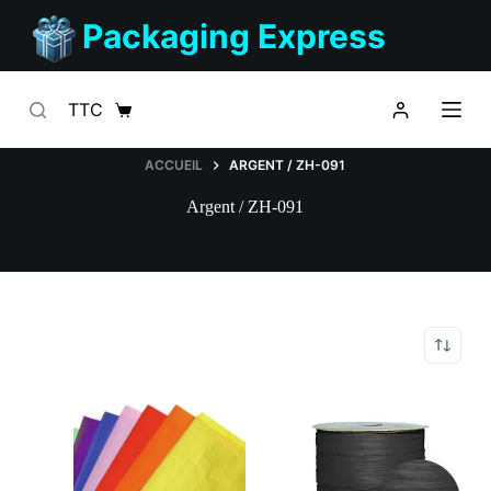
Passer
Packaging Express
au
contenu
TTC
Panier
d’achat
ACCUEIL
ARGENT / ZH-091
Argent / ZH-091